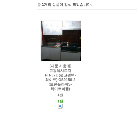
총
1
개의 상품이 검색 되었습니다.
[제품 사용예]
고광택시트지
PH-371 (펄고광택-
화이트),GS9158-2
(모던플라워S-
화이트퍼플)
1원
1원