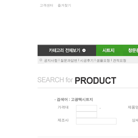
고객센터
즐겨찾기
I
I
I
I
공지사항
질문과답변
시공후기
샘플요청
견적요청
- 검색어 : 고광택시트지
가격대
제품명
-
제조사
상