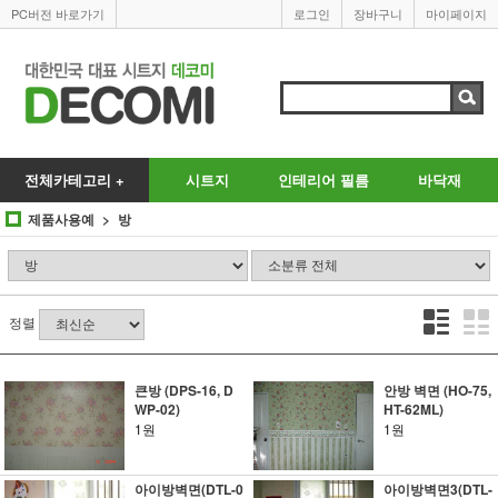
PC버전 바로가기
로그인
장바구니
마이페이지
전체카테고리 +
시트지
인테리어 필름
바닥재
제품사용예
방
정렬
큰방 (DPS-16, D
안방 벽면 (HO-75,
WP-02)
HT-62ML)
1원
1원
아이방벽면(DTL-0
아이방벽면3(DTL-