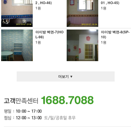
2 , HO-46)
01 , HO-45)
1원
1원
아이방 벽면-7(HO
아이방 벽면-8(SP-
L-98)
10)
1원
1원
더보기 ▼