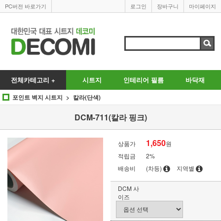
PC버전 바로가기
로그인
장바구니
마이페이지
전체카테고리 +
시트지
인테리어 필름
바닥재
포인트 벽지 시트지
칼라(단색)
DCM-711(칼라 핑크)
1,650
상품가
원
적립금
2%
배송비
(차등)
지역별
DCM 사
이즈