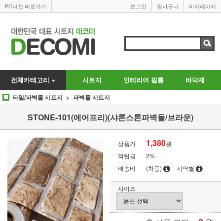
PC버전 바로가기
로그인
장바구니
마이페이지
전체카테고리 +
시트지
인테리어 필름
바닥재
타일/파벽돌 시트지
파벽돌 시트지
STONE-101(에어프리)(샤론스톤파벽돌/브라운)
1,380
상품가
원
적립금
2%
배송비
(차등)
지역별
사이즈