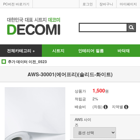
PC버전 바로가기
로그인
장바구니
마이페이지
전체카테고리 +
시트지
인테리어 필름
바닥재
추가 데이터 이전_0523
AWS-30001(에어프리)(솔리드-화이트)
1,500
상품가
원
적립금
2%
배송비
(차등)
지역별
AWS 사이
즈