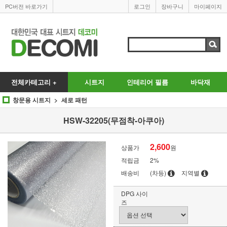
PC버전 바로가기
로그인
장바구니
마이페이지
전체카테고리 +
시트지
인테리어 필름
바닥재
창문용 시트지
세로 패턴
HSW-32205(무점착-아쿠아)
2,600
상품가
원
적립금
2%
배송비
(차등)
지역별
DPG 사이
즈