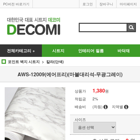
PC버전 바로가기
로그인
장바구니
마이페이지
전체카테고리 +
시트지
인테리어 필름
바닥재
포인트 벽지 시트지
칼라(단색)
AWS-12009(에어프리)(마블대리석-무광그레이)
1,380
상품가
원
적립금
2%
배송비
(차등)
지역별
사이즈