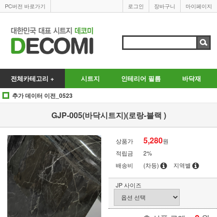
PC버전 바로가기
로그인
장바구니
마이페이지
전체카테고리 +
시트지
인테리어 필름
바닥재
추가 데이터 이전_0523
GJP-005(바닥시트지)(로랑-블랙 )
5,280
상품가
원
적립금
2%
배송비
(차등)
지역별
JP 사이즈