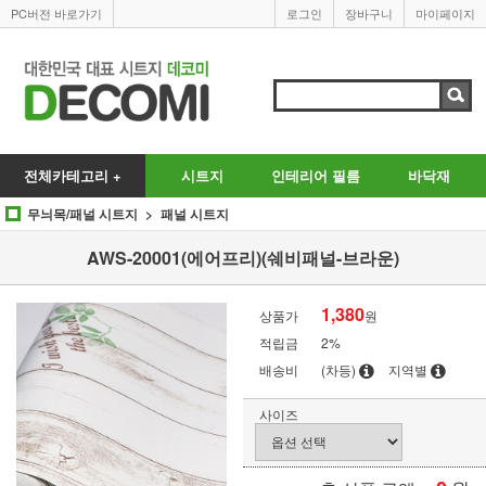
PC버전 바로가기
로그인
장바구니
마이페이지
전체카테고리 +
시트지
인테리어 필름
바닥재
무늬목/패널 시트지
패널 시트지
AWS-20001(에어프리)(쉐비패널-브라운)
1,380
상품가
원
적립금
2%
배송비
(차등)
지역별
사이즈