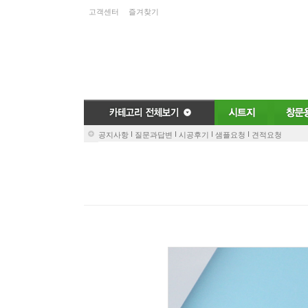
고객센터
즐겨찾기
I
I
I
I
공지사항
질문과답변
시공후기
샘플요청
견적요청