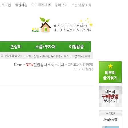
마이페이지
로그인
회원가입
장바구니
주문/배송조회
인기검색어:
바닥재,
창문시트지,
무늬목시트지,
고광택시트지
Home
NEW
친환경시트지
기타
>
>
>
GP-11144(친환경)
(스카이 블루)