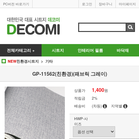
PC버전 바로가기
로그인
장바구니
마이페이지
전체카테고리 +
시트지
인테리어 필름
바닥재
NEW
친환경시트지
기타
GP-11562(친환경)(패브릭 그레이)
1,400
상품가
원
적립금
2%
배송비
(차등)
지역별
HWP-사
이즈