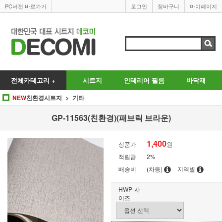
PC버전 바로가기
로그인
장바구니
마이페이지
전체카테고리 +
시트지
인테리어 필름
바닥재
NEW
친환경시트지
기타
GP-11563(친환경)(패브릭 브라운)
1,400
상품가
원
적립금
2%
배송비
(차등)
지역별
HWP-사
이즈