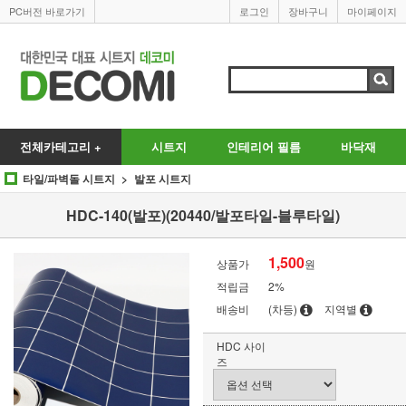
PC버전 바로가기
로그인
장바구니
마이페이지
전체카테고리 +
시트지
인테리어 필름
바닥재
타일/파벽돌 시트지
발포 시트지
HDC-140(발포)(20440/발포타일-블루타일)
1,500
상품가
원
적립금
2%
배송비
(차등)
지역별
HDC 사이
즈