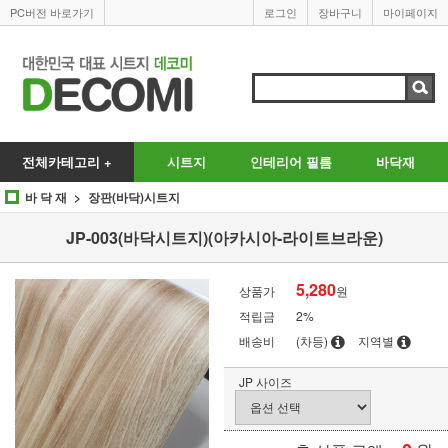
PC버전 바로가기
로그인
장바구니
마이페이지
전체카테고리 +
시트지
인테리어 필름
바닥재
바 닥 재
장판(바닥)시트지
JP-003(바닥시트지)(아카시아-라이트브라운)
5,280
상품가
원
적립금
2%
배송비
(차등)
지역별
JP 사이즈