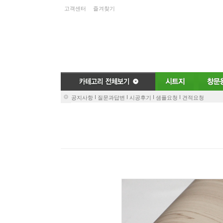
고객센터
즐겨찾기
I
I
I
I
공지사항
질문과답변
시공후기
샘플요청
견적요청