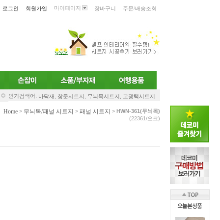
마이페이지
로그인
회원가입
장바구니
주문/배송조회
인기검색어:
바닥재,
창문시트지,
무늬목시트지,
고광택시트지
Home
무늬목/패널 시트지
패널 시트지
>
>
>
HWN-361(무늬목)
(22361/오크)